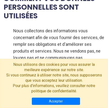
PERSONNELLES SONT
UTILISÉES
Nous collectons des informations vous
concernant afin de vous fournir des services, de
remplir ses obligations et d'améliorer ses
produits et services. Nous ne vendons pas, ne
louons pas et ne communiquons pas
d'informations à des tiers. Nous utiliser ces
Nous utilisons des cookies pour vous assurer la
meilleure expérience sur notre site.
informations pour :
Si vous continuez à utiliser notre site, nous supposerons
Traiter vos transactions financières.
que vous acceptez leur utilisation.
Vous envoyez des confirmations de
Pour plus d'informations, veuillez consulter notre
politique de confidentialité
.
commande/renouvellement.
Répondre aux demandes, questions et
Accepter
préoccupations envoyées au service